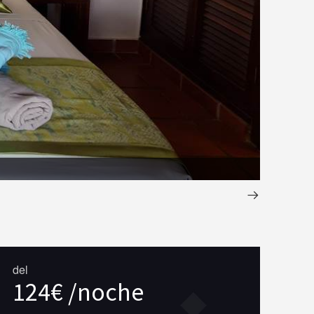
Lit King 
del
124€ /noche