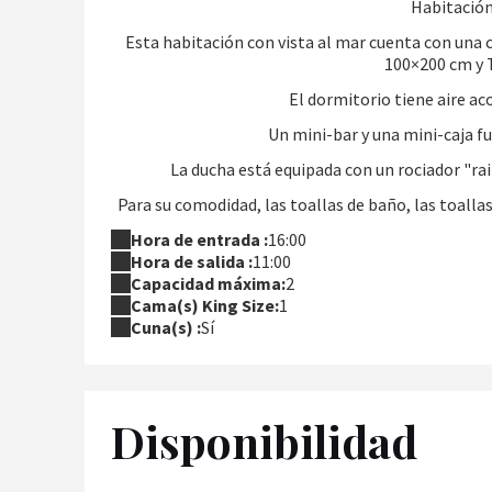
Habitación
Esta habitación con vista al mar cuenta con una 
100×200 cm y T
El dormitorio tiene aire ac
Un mini-bar y una mini-caja f
La ducha está equipada con un rociador "ra
Para su comodidad, las toallas de baño, las toallas
Hora de entrada :
16:00
Hora de salida :
11:00
Capacidad máxima:
2
Cama(s) King Size:
1
Cuna(s) :
Sí
Disponibilidad