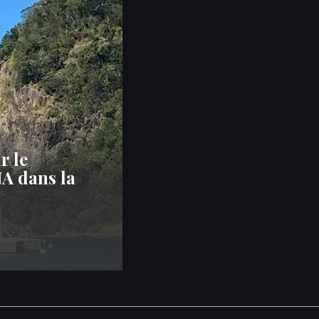
r le
A dans la