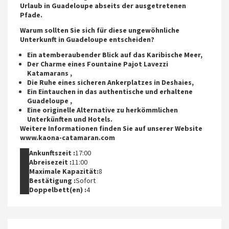
Urlaub in Guadeloupe
abseits der ausgetretenen
Pfade.
Warum sollten Sie sich für diese ungewöhnliche
Unterkunft in Guadeloupe entscheiden?
Ein atemberaubender Blick auf das Karibische Meer,
Der Charme eines
Fountaine Pajot Lavezzi
Katamarans
,
Die Ruhe eines sicheren Ankerplatzes in Deshaies,
Ein Eintauchen in
das authentische und erhaltene
Guadeloupe
,
Eine originelle Alternative zu herkömmlichen
Unterkünften und Hotels.
Weitere Informationen finden Sie auf unserer Website
www.kaona-catamaran.com
Ankunftszeit :
17:00
Abreisezeit :
11:00
Maximale Kapazität:
8
Bestätigung :
Sofort
Doppelbett(en) :
4