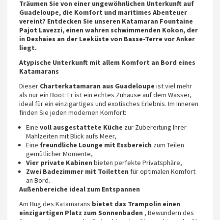
Träumen Sie von einer ungewöhnlichen Unterkunft auf
Guadeloupe, die Komfort und maritimes Abenteuer
vereint? Entdecken Sie unseren Katamaran Fountaine
Pajot Lavezzi, einen wahren schwimmenden Kokon, der
in Deshaies an der Leeküste von Basse-Terre vor Anker
liegt.
Atypische Unterkunft mit allem Komfort an Bord eines
Katamarans
Dieser
Charterkatamaran aus Guadeloupe
ist viel mehr
als nur ein Boot: Er ist ein echtes Zuhause auf dem Wasser,
ideal für ein einzigartiges und exotisches Erlebnis. Im Inneren
finden Sie jeden modernen Komfort:
Eine
voll ausgestattete Küche
zur Zubereitung Ihrer
Mahlzeiten mit Blick aufs Meer,
Eine
freundliche Lounge mit Essbereich
zum Teilen
gemütlicher Momente,
Vier private Kabinen
bieten perfekte Privatsphäre,
Zwei Badezimmer mit Toiletten
für optimalen Komfort
an Bord.
Außenbereiche ideal zum Entspannen
Am Bug des Katamarans
bietet das Trampolin einen
einzigartigen Platz zum Sonnenbaden
, Bewundern des