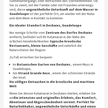
Sonnenuntergangs oder Betrachten des Sternenhimmels. Ob
Sie zu zweit, mit der Familie oder mit Freunden unterwegs
sind, diese
ungewöhnliche Unterkunft auf dem Wasser in
Guadeloupe
ist der perfekte Ort, um wieder mit der Natur
und dem Meer in Kontakt zu kommen.
Ein idealer Standort in Deshaies, Guadeloupe
Nur wenige Schritte vom
Zentrum des Dorfes Deshaies
entfernt, befindet sich Ihr Katamaran in der Nähe der
örtlichen Annehmlichkeiten:
typische kreolische
Restaurants, kleine Geschäfte
und natürlich die
Naturschätze der Region.
Zu Fuß erreichen Sie bequem:
Im
Botanischen Garten von Deshaies
, einem Muss in
Guadeloupe,
Am
Strand Grande Anse
, einem der schönsten Strände
der Insel.
Ein völliges Eintauchen in die kreolische und maritime
Welt
Wenn Sie diesen Katamaran in Deshaies mieten, erleben Sie
ein
Ein intensives und originelles Erlebnis, das Komfort,
Abenteuer und Abgeschiedenheit vereint. Perfekt für
Naturliebhaber,
ungewöhnliche Unterkünfte
und
einen