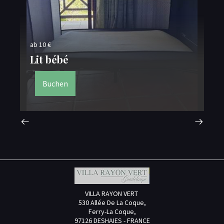
ab 10 €
Sé
Lit bébé
K
Buchen
VILLA RAYON VERT
530 Allée De La Coque,
Ferry-La Coque,
97126 DESHAIES - FRANCE