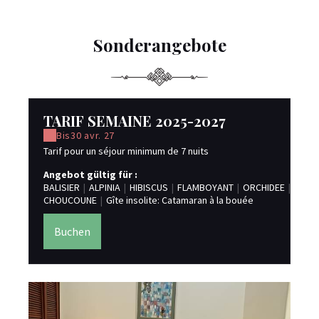
Sonderangebote
TARIF SEMAINE 2025-2027
Bis
30 avr. 27
Tarif pour un séjour minimum de 7 nuits
Angebot gültig für :
BALISIER
|
ALPINIA
|
HIBISCUS
|
FLAMBOYANT
|
ORCHIDEE
|
VILLA
CHOUCOUNE
|
Gîte insolite: Catamaran à la bouée
Buchen