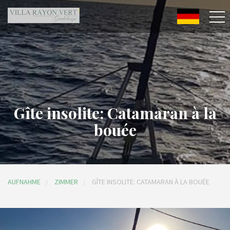
Gîte insolite: Catamaran à la
bouée
AUFNAHME
ZIMMER
GÎTE INSOLITE: CATAMARAN À LA BOUÉE